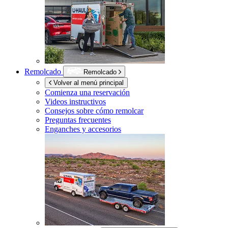
Remolcado
Remolcado
Volver al menú principal
Comienza una reservación
Videos instructivos
Consejos sobre cómo remolcar
Preguntas frecuentes
Enganches y accesorios