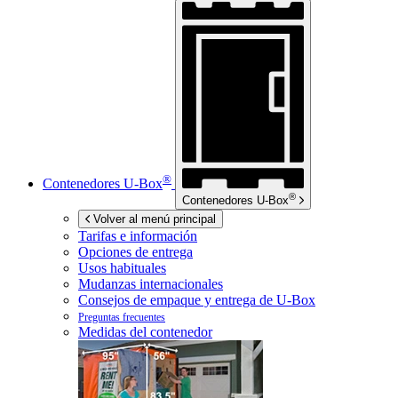
®
Contenedores
U-Box
®
Contenedores
U-Box
Volver al menú principal
Tarifas e información
Opciones de entrega
Usos habituales
Mudanzas internacionales
Consejos de empaque y entrega de
U-Box
Preguntas frecuentes
Medidas del contenedor