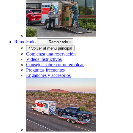
Remolcado
Remolcado
Volver al menú principal
Comienza una reservación
Videos instructivos
Consejos sobre cómo remolcar
Preguntas frecuentes
Enganches y accesorios