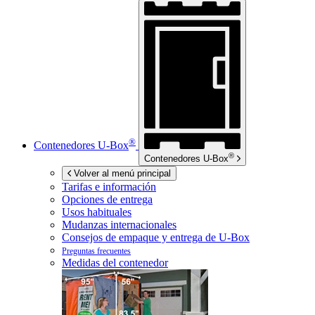
®
Contenedores
U-Box
®
Contenedores
U-Box
Volver al menú principal
Tarifas e información
Opciones de entrega
Usos habituales
Mudanzas internacionales
Consejos de empaque y entrega de
U-Box
Preguntas frecuentes
Medidas del contenedor