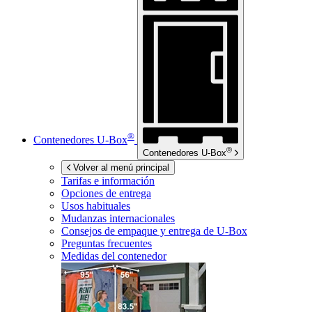
®
Contenedores
U-Box
®
Contenedores
U-Box
Volver al menú principal
Tarifas e información
Opciones de entrega
Usos habituales
Mudanzas internacionales
Consejos de empaque y entrega de
U-Box
Preguntas frecuentes
Medidas del contenedor