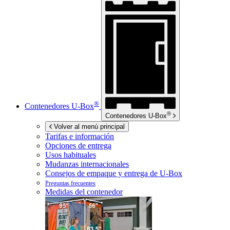
®
Contenedores
U-Box
®
Contenedores
U-Box
Volver al menú principal
Tarifas e información
Opciones de entrega
Usos habituales
Mudanzas internacionales
Consejos de empaque y entrega de
U-Box
Preguntas frecuentes
Medidas del contenedor