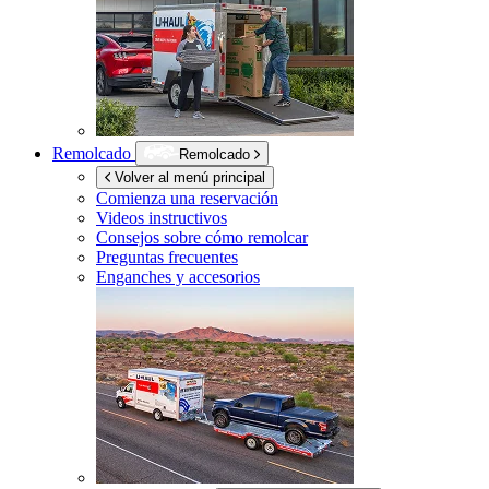
Remolcado
Remolcado
Volver al menú principal
Comienza una reservación
Videos instructivos
Consejos sobre cómo remolcar
Preguntas frecuentes
Enganches y accesorios