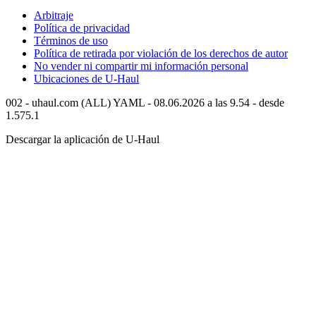
Arbitraje
Política de privacidad
Términos de uso
Política de retirada por violación de los derechos de autor
No vender ni compartir mi información personal
Ubicaciones de
U-Haul
002 - uhaul.com (ALL) YAML - 08.06.2026 a las 9.54 - desde
1.575.1
Descargar la aplicación de
U-Haul