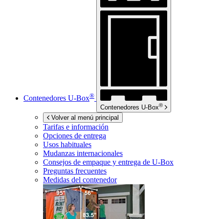
®
Contenedores
U-Box
®
Contenedores
U-Box
Volver al menú principal
Tarifas e información
Opciones de entrega
Usos habituales
Mudanzas internacionales
Consejos de empaque y entrega de
U-Box
Preguntas frecuentes
Medidas del contenedor