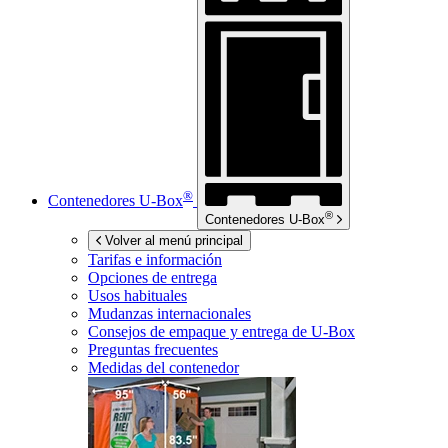
®
Contenedores
U-Box
®
Contenedores
U-Box
Volver al menú principal
Tarifas e información
Opciones de entrega
Usos habituales
Mudanzas internacionales
Consejos de empaque y entrega de
U-Box
Preguntas frecuentes
Medidas del contenedor