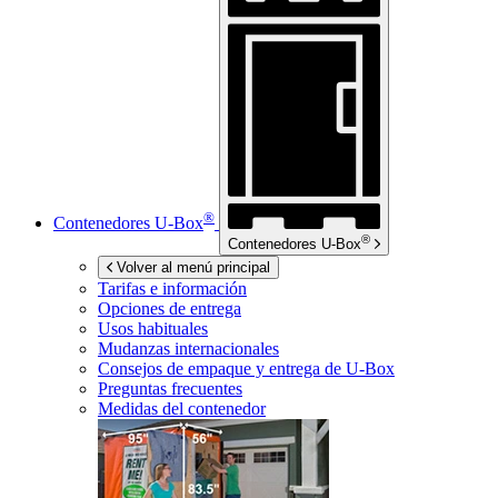
®
Contenedores
U-Box
®
Contenedores
U-Box
Volver al menú principal
Tarifas e información
Opciones de entrega
Usos habituales
Mudanzas internacionales
Consejos de empaque y entrega de
U-Box
Preguntas frecuentes
Medidas del contenedor