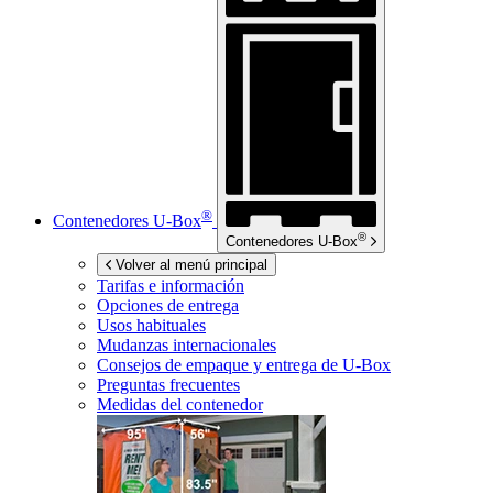
®
Contenedores
U-Box
®
Contenedores
U-Box
Volver al menú principal
Tarifas e información
Opciones de entrega
Usos habituales
Mudanzas internacionales
Consejos de empaque y entrega de
U-Box
Preguntas frecuentes
Medidas del contenedor