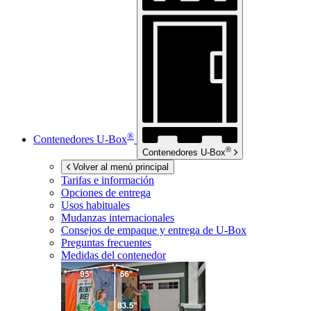
®
Contenedores
U-Box
®
Contenedores
U-Box
Volver al menú principal
Tarifas e información
Opciones de entrega
Usos habituales
Mudanzas internacionales
Consejos de empaque y entrega de
U-Box
Preguntas frecuentes
Medidas del contenedor