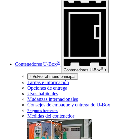
®
Contenedores
U-Box
®
Contenedores
U-Box
Volver al menú principal
Tarifas e información
Opciones de entrega
Usos habituales
Mudanzas internacionales
Consejos de empaque y entrega de
U-Box
Preguntas frecuentes
Medidas del contenedor