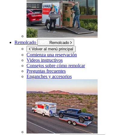
Remolcado
Remolcado
Volver al menú principal
Comienza una reservación
Videos instructivos
Consejos sobre cómo remolcar
Preguntas frecuentes
Enganches y accesorios