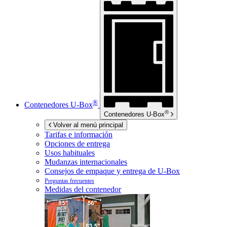
®
Contenedores
U-Box
®
Contenedores
U-Box
Volver al menú principal
Tarifas e información
Opciones de entrega
Usos habituales
Mudanzas internacionales
Consejos de empaque y entrega de
U-Box
Preguntas frecuentes
Medidas del contenedor