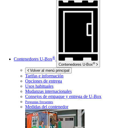
®
Contenedores
U-Box
®
Contenedores
U-Box
Volver al menú principal
Tarifas e información
Opciones de entrega
Usos habituales
Mudanzas internacionales
Consejos de empaque y entrega de
U-Box
Preguntas frecuentes
Medidas del contenedor