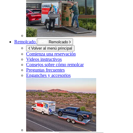
Remolcado
Remolcado
Volver al menú principal
Comienza una reservación
Videos instructivos
Consejos sobre cómo remolcar
Preguntas frecuentes
Enganches y accesorios