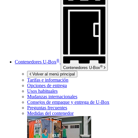
®
Contenedores
U-Box
®
Contenedores
U-Box
Volver al menú principal
Tarifas e información
Opciones de entrega
Usos habituales
Mudanzas internacionales
Consejos de empaque y entrega de
U-Box
Preguntas frecuentes
Medidas del contenedor