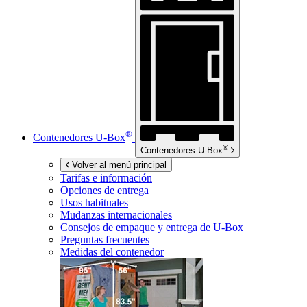
®
Contenedores
U-Box
®
Contenedores
U-Box
Volver al menú principal
Tarifas e información
Opciones de entrega
Usos habituales
Mudanzas internacionales
Consejos de empaque y entrega de
U-Box
Preguntas frecuentes
Medidas del contenedor