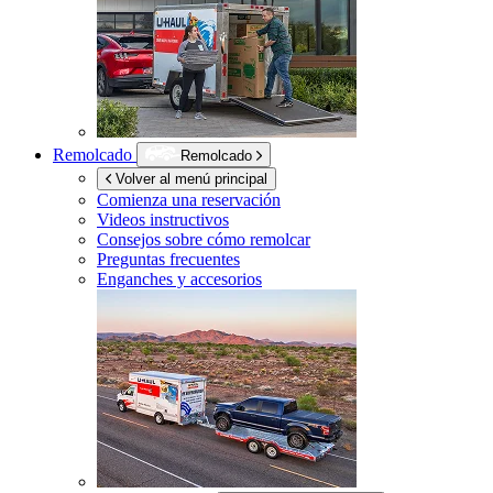
Remolcado
Remolcado
Volver al menú principal
Comienza una reservación
Videos instructivos
Consejos sobre cómo remolcar
Preguntas frecuentes
Enganches y accesorios