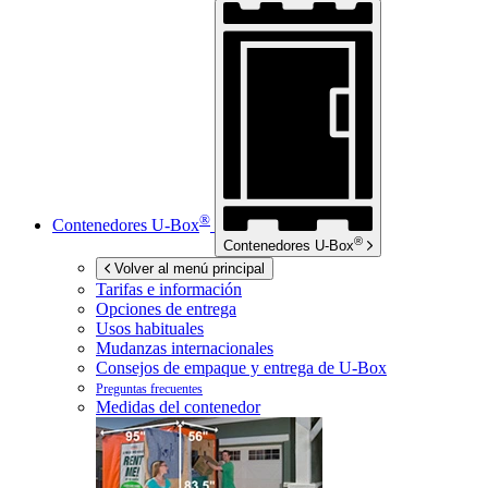
®
Contenedores
U-Box
®
Contenedores
U-Box
Volver al menú principal
Tarifas e información
Opciones de entrega
Usos habituales
Mudanzas internacionales
Consejos de empaque y entrega de
U-Box
Preguntas frecuentes
Medidas del contenedor