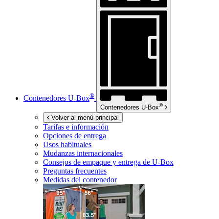
®
Contenedores
U-Box
®
Contenedores
U-Box
Volver al menú principal
Tarifas e información
Opciones de entrega
Usos habituales
Mudanzas internacionales
Consejos de empaque y entrega de
U-Box
Preguntas frecuentes
Medidas del contenedor