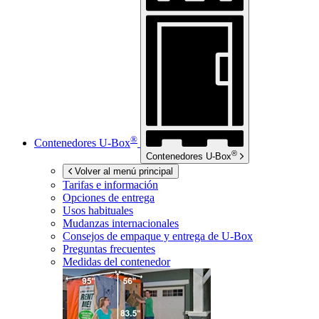
®
Contenedores
U-Box
®
Contenedores
U-Box
Volver al menú principal
Tarifas e información
Opciones de entrega
Usos habituales
Mudanzas internacionales
Consejos de empaque y entrega de
U-Box
Preguntas frecuentes
Medidas del contenedor