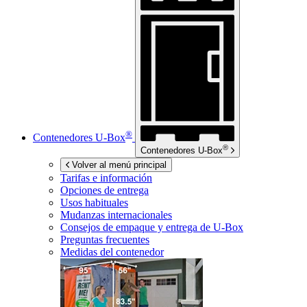
®
Contenedores
U-Box
®
Contenedores
U-Box
Volver al menú principal
Tarifas e información
Opciones de entrega
Usos habituales
Mudanzas internacionales
Consejos de empaque y entrega de
U-Box
Preguntas frecuentes
Medidas del contenedor