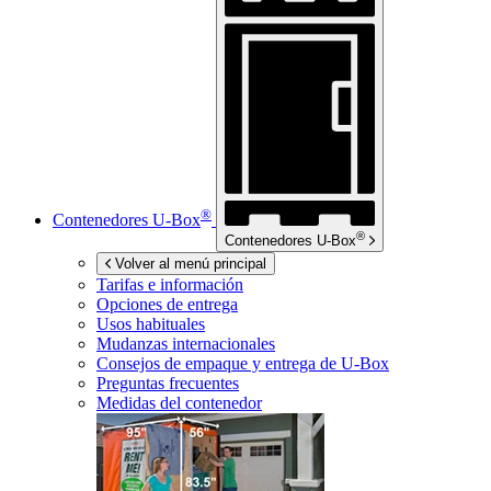
®
Contenedores
U-Box
®
Contenedores
U-Box
Volver al menú principal
Tarifas e información
Opciones de entrega
Usos habituales
Mudanzas internacionales
Consejos de empaque y entrega de
U-Box
Preguntas frecuentes
Medidas del contenedor