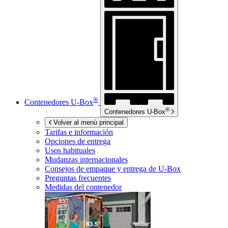
®
Contenedores
U-Box
®
Contenedores
U-Box
Volver al menú principal
Tarifas e información
Opciones de entrega
Usos habituales
Mudanzas internacionales
Consejos de empaque y entrega de
U-Box
Preguntas frecuentes
Medidas del contenedor