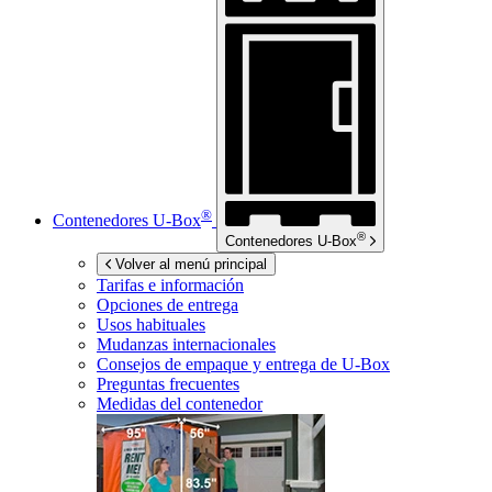
®
Contenedores
U-Box
®
Contenedores
U-Box
Volver al menú principal
Tarifas e información
Opciones de entrega
Usos habituales
Mudanzas internacionales
Consejos de empaque y entrega de
U-Box
Preguntas frecuentes
Medidas del contenedor