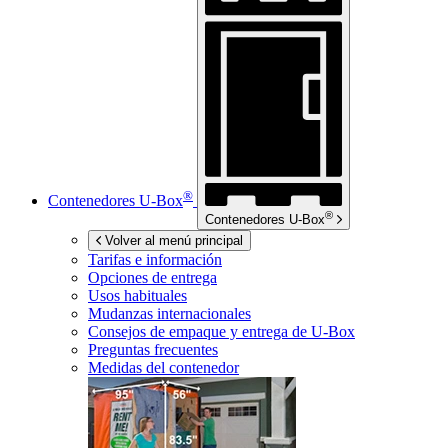
®
Contenedores
U-Box
®
Contenedores
U-Box
Volver al menú principal
Tarifas e información
Opciones de entrega
Usos habituales
Mudanzas internacionales
Consejos de empaque y entrega de
U-Box
Preguntas frecuentes
Medidas del contenedor