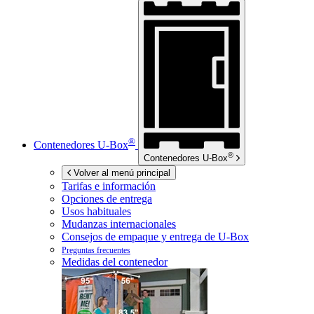
®
Contenedores
U-Box
®
Contenedores
U-Box
Volver al menú principal
Tarifas e información
Opciones de entrega
Usos habituales
Mudanzas internacionales
Consejos de empaque y entrega de
U-Box
Preguntas frecuentes
Medidas del contenedor