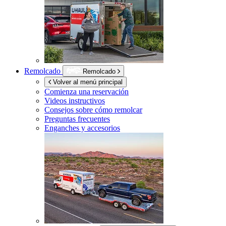
Remolcado
Remolcado
Volver al menú principal
Comienza una reservación
Videos instructivos
Consejos sobre cómo remolcar
Preguntas frecuentes
Enganches y accesorios