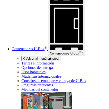
®
Contenedores
U-Box
®
Contenedores
U-Box
Volver al menú principal
Tarifas e información
Opciones de entrega
Usos habituales
Mudanzas internacionales
Consejos de empaque y entrega de
U-Box
Preguntas frecuentes
Medidas del contenedor