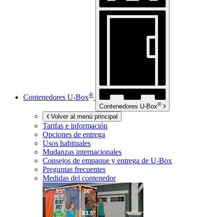
®
Contenedores
U-Box
®
Contenedores
U-Box
Volver al menú principal
Tarifas e información
Opciones de entrega
Usos habituales
Mudanzas internacionales
Consejos de empaque y entrega de
U-Box
Preguntas frecuentes
Medidas del contenedor