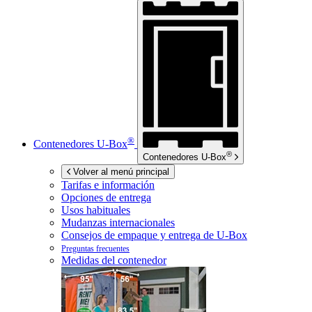
®
Contenedores
U-Box
®
Contenedores
U-Box
Volver al menú principal
Tarifas e información
Opciones de entrega
Usos habituales
Mudanzas internacionales
Consejos de empaque y entrega de
U-Box
Preguntas frecuentes
Medidas del contenedor