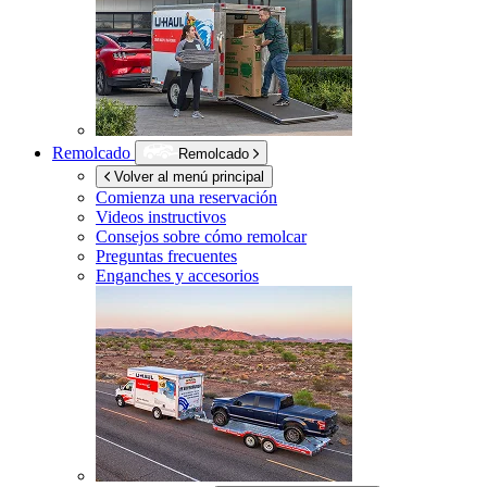
Remolcado
Remolcado
Volver al menú principal
Comienza una reservación
Videos instructivos
Consejos sobre cómo remolcar
Preguntas frecuentes
Enganches y accesorios