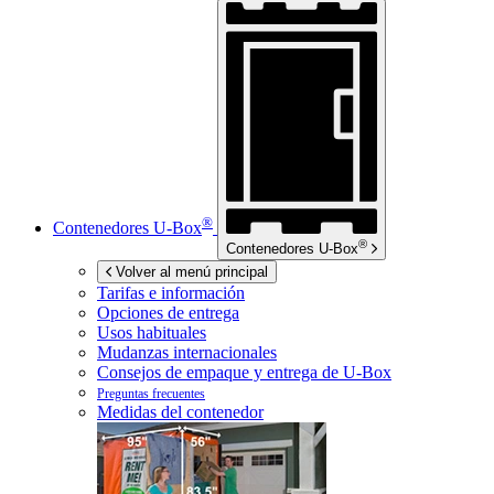
®
Contenedores
U-Box
®
Contenedores
U-Box
Volver al menú principal
Tarifas e información
Opciones de entrega
Usos habituales
Mudanzas internacionales
Consejos de empaque y entrega de
U-Box
Preguntas frecuentes
Medidas del contenedor