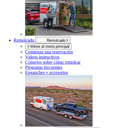
Remolcado
Remolcado
Volver al menú principal
Comienza una reservación
Videos instructivos
Consejos sobre cómo remolcar
Preguntas frecuentes
Enganches y accesorios