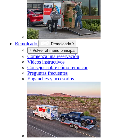
Remolcado
Remolcado
Volver al menú principal
Comienza una reservación
Videos instructivos
Consejos sobre cómo remolcar
Preguntas frecuentes
Enganches y accesorios