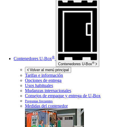
®
Contenedores
U-Box
®
Contenedores
U-Box
Volver al menú principal
Tarifas e información
Opciones de entrega
Usos habituales
Mudanzas internacionales
Consejos de empaque y entrega de
U-Box
Preguntas frecuentes
Medidas del contenedor