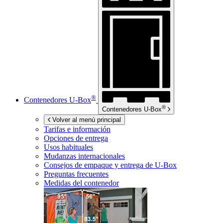
®
Contenedores
U-Box
®
Contenedores
U-Box
Volver al menú principal
Tarifas e información
Opciones de entrega
Usos habituales
Mudanzas internacionales
Consejos de empaque y entrega de
U-Box
Preguntas frecuentes
Medidas del contenedor