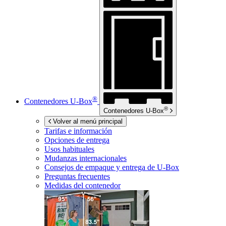
®
Contenedores
U-Box
®
Contenedores
U-Box
Volver al menú principal
Tarifas e información
Opciones de entrega
Usos habituales
Mudanzas internacionales
Consejos de empaque y entrega de
U-Box
Preguntas frecuentes
Medidas del contenedor