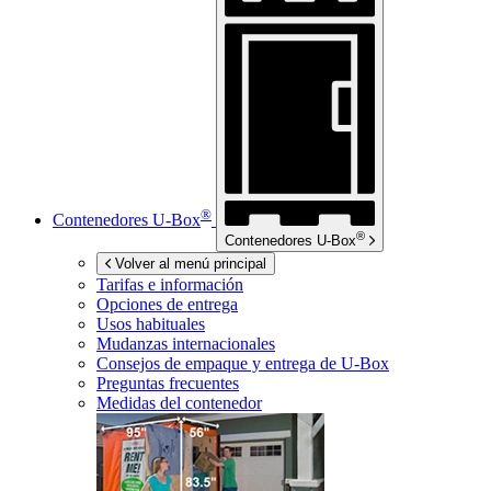
®
Contenedores
U-Box
®
Contenedores
U-Box
Volver al menú principal
Tarifas e información
Opciones de entrega
Usos habituales
Mudanzas internacionales
Consejos de empaque y entrega de
U-Box
Preguntas frecuentes
Medidas del contenedor