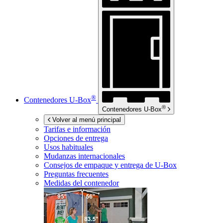
®
Contenedores
U-Box
®
Contenedores
U-Box
Volver al menú principal
Tarifas e información
Opciones de entrega
Usos habituales
Mudanzas internacionales
Consejos de empaque y entrega de
U-Box
Preguntas frecuentes
Medidas del contenedor