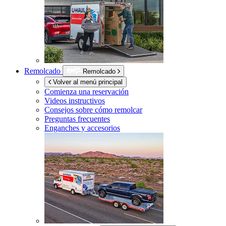
Remolcado
Remolcado
Volver al menú principal
Comienza una reservación
Videos instructivos
Consejos sobre cómo remolcar
Preguntas frecuentes
Enganches y accesorios