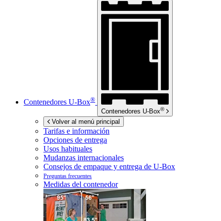
®
Contenedores
U-Box
®
Contenedores
U-Box
Volver al menú principal
Tarifas e información
Opciones de entrega
Usos habituales
Mudanzas internacionales
Consejos de empaque y entrega de
U-Box
Preguntas frecuentes
Medidas del contenedor