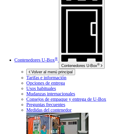
®
Contenedores
U-Box
®
Contenedores
U-Box
Volver al menú principal
Tarifas e información
Opciones de entrega
Usos habituales
Mudanzas internacionales
Consejos de empaque y entrega de
U-Box
Preguntas frecuentes
Medidas del contenedor