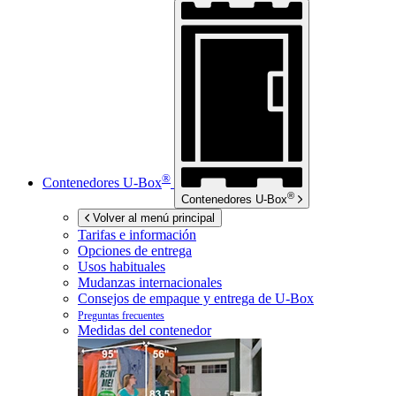
®
Contenedores
U-Box
®
Contenedores
U-Box
Volver al menú principal
Tarifas e información
Opciones de entrega
Usos habituales
Mudanzas internacionales
Consejos de empaque y entrega de
U-Box
Preguntas frecuentes
Medidas del contenedor