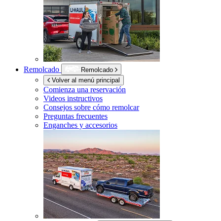
Remolcado
Remolcado
Volver al menú principal
Comienza una reservación
Videos instructivos
Consejos sobre cómo remolcar
Preguntas frecuentes
Enganches y accesorios