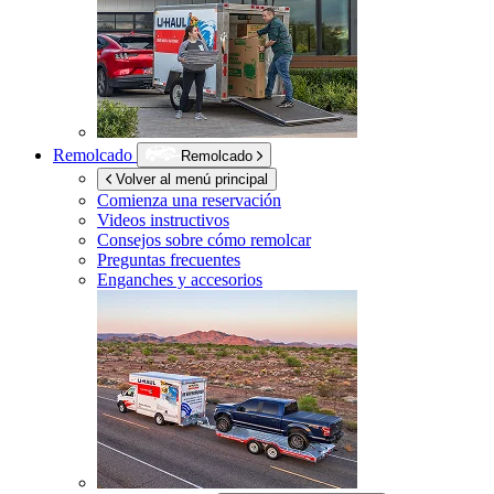
Remolcado
Remolcado
Volver al menú principal
Comienza una reservación
Videos instructivos
Consejos sobre cómo remolcar
Preguntas frecuentes
Enganches y accesorios