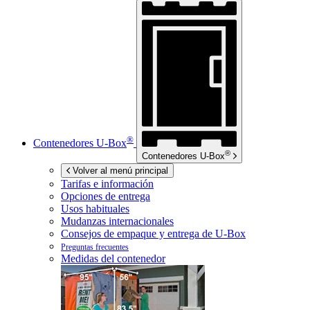
®
Contenedores
U-Box
®
Contenedores
U-Box
Volver al menú principal
Tarifas e información
Opciones de entrega
Usos habituales
Mudanzas internacionales
Consejos de empaque y entrega de
U-Box
Preguntas frecuentes
Medidas del contenedor