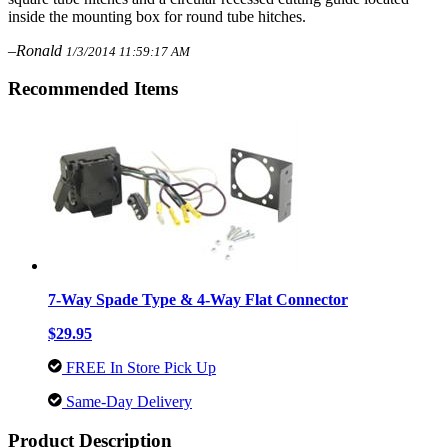
inside the mounting box for round tube hitches.
–Ronald
1/3/2014 11:59:17 AM
Recommended Items
7-Way Spade Type & 4-Way Flat Connector
$29.95
FREE In Store Pick Up
Same-Day Delivery
Product Description