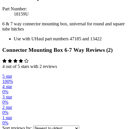
Part Number:
18159U
6 & 7 way connector mounting box, universal for round and square
tube hitches
Use with UHaul part numbers 47185 and 13422
Connector Mounting Box 6-7 Way Reviews (2)
4 out of 5 stars with 2 reviews
5 star
100%
4 star
0%
3 star
0%
2 star
0%
1 star
0%
Sort reviews by: