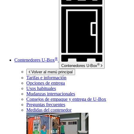
®
Contenedores
U-Box
®
Contenedores
U-Box
Volver al menú principal
Tarifas e información
Opciones de entrega
Usos habituales
Mudanzas internacionales
Consejos de empaque y entrega de
U-Box
Preguntas frecuentes
Medidas del contenedor