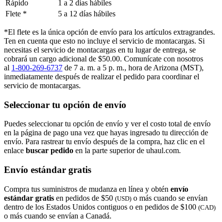
Rápido
1 a 2 días hábiles
Flete *
5 a 12 días hábiles
*El flete es la única opción de envío para los artículos extragrandes.
Ten en cuenta que esto no incluye el servicio de montacargas. Si
necesitas el servicio de montacargas en tu lugar de entrega, se
cobrará un cargo adicional de $50.00. Comunícate con nosotros
al
1-800-269-6737
de 7 a. m. a 5 p. m., hora de Arizona (MST),
inmediatamente después de realizar el pedido para coordinar el
servicio de montacargas.
Seleccionar tu opción de envío
Puedes seleccionar tu opción de envío y ver el costo total de envío
en la página de pago una vez que hayas ingresado tu dirección de
envío. Para rastrear tu envío después de la compra, haz clic en el
enlace
buscar pedido​​​​​​​
en la parte superior de uhaul.com.
Envío estándar gratis
Compra tus suministros de mudanza en línea y obtén
envío
estándar gratis
en pedidos de $50
o más cuando se envían
(USD)
dentro de los Estados Unidos contiguos o en pedidos de $100
(CAD)
o más cuando se envían a Canadá.