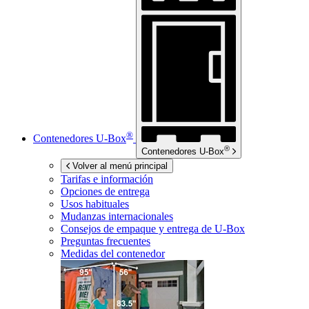
®
Contenedores
U-Box
®
Contenedores
U-Box
Volver al menú principal
Tarifas e información
Opciones de entrega
Usos habituales
Mudanzas internacionales
Consejos de empaque y entrega de
U-Box
Preguntas frecuentes
Medidas del contenedor