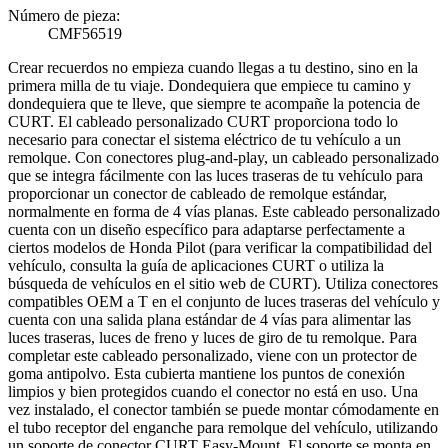
Número de pieza:
CMF56519
Crear recuerdos no empieza cuando llegas a tu destino, sino en la
primera milla de tu viaje. Dondequiera que empiece tu camino y
dondequiera que te lleve, que siempre te acompañe la potencia de
CURT. El cableado personalizado CURT proporciona todo lo
necesario para conectar el sistema eléctrico de tu vehículo a un
remolque. Con conectores plug-and-play, un cableado personalizado
que se integra fácilmente con las luces traseras de tu vehículo para
proporcionar un conector de cableado de remolque estándar,
normalmente en forma de 4 vías planas. Este cableado personalizado
cuenta con un diseño específico para adaptarse perfectamente a
ciertos modelos de Honda Pilot (para verificar la compatibilidad del
vehículo, consulta la guía de aplicaciones CURT o utiliza la
búsqueda de vehículos en el sitio web de CURT). Utiliza conectores
compatibles OEM a T en el conjunto de luces traseras del vehículo y
cuenta con una salida plana estándar de 4 vías para alimentar las
luces traseras, luces de freno y luces de giro de tu remolque. Para
completar este cableado personalizado, viene con un protector de
goma antipolvo. Esta cubierta mantiene los puntos de conexión
limpios y bien protegidos cuando el conector no está en uso. Una
vez instalado, el conector también se puede montar cómodamente en
el tubo receptor del enganche para remolque del vehículo, utilizando
un soporte de conector CURT Easy-Mount. El soporte se monta en