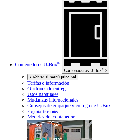
®
Contenedores
U-Box
®
Contenedores
U-Box
Volver al menú principal
Tarifas e información
Opciones de entrega
Usos habituales
Mudanzas internacionales
Consejos de empaque y entrega de
U-Box
Preguntas frecuentes
Medidas del contenedor