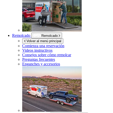
Remolcado
Remolcado
Volver al menú principal
Comienza una reservación
Videos instructivos
Consejos sobre cómo remolcar
Preguntas frecuentes
Enganches y accesorios