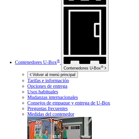
®
Contenedores
U-Box
®
Contenedores
U-Box
Volver al menú principal
Tarifas e información
Opciones de entrega
Usos habituales
Mudanzas internacionales
Consejos de empaque y entrega de
U-Box
Preguntas frecuentes
Medidas del contenedor