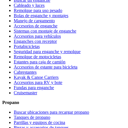
Buscar un enganche
Cableado y luces
Remolque para uso pesado
Bolas de enganche y montajes
Manejo de cargamento
Accesorios de enganche
Sistemas con montaje de enganche
Accesorios para vehículos
Enganches con receptor
Portabicicletas
Seguridad para enganche y remolque
Remolque de motocicletas
Estantes para caja de camión
Accesorios de estante para bicicleta
Cabrestantes
Kayak & Canoe Carriers
Accesorios para RV y bote
Fundas para enganche
Cruisemaster
Propano
Buscar ubicaciones para recargar propano
Tanques de propano
Parrillas y equipos de cocina
Piezas y accesorios de tanques