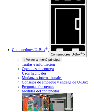
®
Contenedores
U-Box
®
Contenedores
U-Box
Volver al menú principal
Tarifas e información
Opciones de entrega
Usos habituales
Mudanzas internacionales
Consejos de empaque y entrega de
U-Box
Preguntas frecuentes
Medidas del contenedor