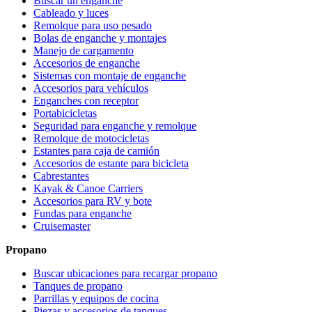
Buscar un enganche
Cableado y luces
Remolque para uso pesado
Bolas de enganche y montajes
Manejo de cargamento
Accesorios de enganche
Sistemas con montaje de enganche
Accesorios para vehículos
Enganches con receptor
Portabicicletas
Seguridad para enganche y remolque
Remolque de motocicletas
Estantes para caja de camión
Accesorios de estante para bicicleta
Cabrestantes
Kayak & Canoe Carriers
Accesorios para RV y bote
Fundas para enganche
Cruisemaster
Propano
Buscar ubicaciones para recargar propano
Tanques de propano
Parrillas y equipos de cocina
Piezas y accesorios de tanques