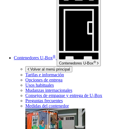
®
Contenedores
U-Box
®
Contenedores
U-Box
Volver al menú principal
Tarifas e información
Opciones de entrega
Usos habituales
Mudanzas internacionales
Consejos de empaque y entrega de
U-Box
Preguntas frecuentes
Medidas del contenedor