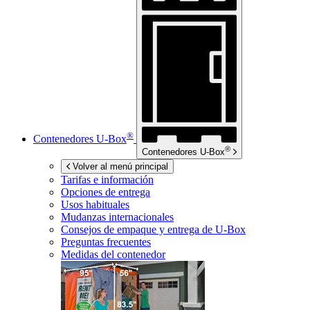
®
Contenedores
U-Box
®
Contenedores
U-Box
Volver al menú principal
Tarifas e información
Opciones de entrega
Usos habituales
Mudanzas internacionales
Consejos de empaque y entrega de
U-Box
Preguntas frecuentes
Medidas del contenedor