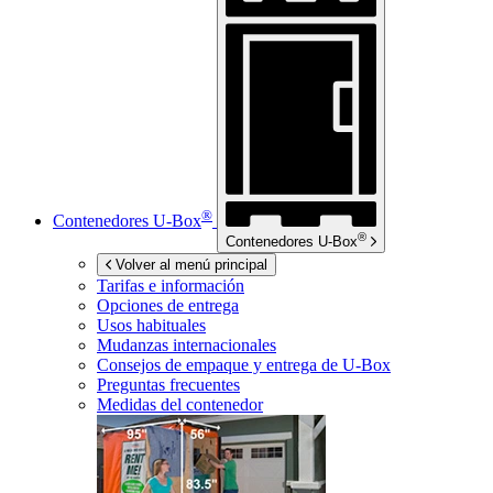
®
Contenedores
U-Box
®
Contenedores
U-Box
Volver al menú principal
Tarifas e información
Opciones de entrega
Usos habituales
Mudanzas internacionales
Consejos de empaque y entrega de
U-Box
Preguntas frecuentes
Medidas del contenedor