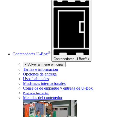
®
Contenedores
U-Box
®
Contenedores
U-Box
Volver al menú principal
Tarifas e información
Opciones de entrega
Usos habituales
Mudanzas internacionales
Consejos de empaque y entrega de
U-Box
Preguntas frecuentes
Medidas del contenedor