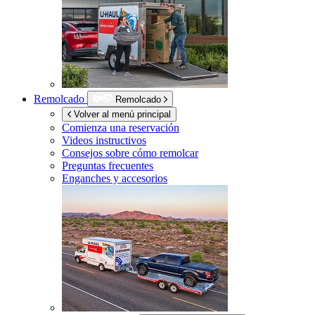
Remolcado
Remolcado
Volver al menú principal
Comienza una reservación
Videos instructivos
Consejos sobre cómo remolcar
Preguntas frecuentes
Enganches y accesorios