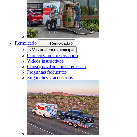
Remolcado
Remolcado
Volver al menú principal
Comienza una reservación
Videos instructivos
Consejos sobre cómo remolcar
Preguntas frecuentes
Enganches y accesorios