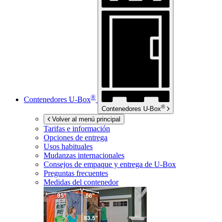
®
Contenedores
U-Box
®
Contenedores
U-Box
Volver al menú principal
Tarifas e información
Opciones de entrega
Usos habituales
Mudanzas internacionales
Consejos de empaque y entrega de
U-Box
Preguntas frecuentes
Medidas del contenedor