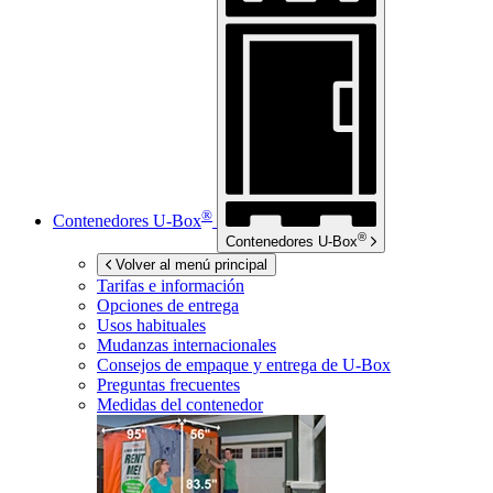
®
Contenedores
U-Box
®
Contenedores
U-Box
Volver al menú principal
Tarifas e información
Opciones de entrega
Usos habituales
Mudanzas internacionales
Consejos de empaque y entrega de
U-Box
Preguntas frecuentes
Medidas del contenedor