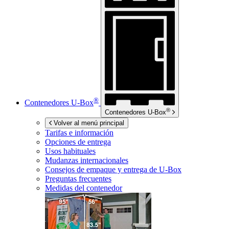
®
Contenedores
U-Box
®
Contenedores
U-Box
Volver al menú principal
Tarifas e información
Opciones de entrega
Usos habituales
Mudanzas internacionales
Consejos de empaque y entrega de
U-Box
Preguntas frecuentes
Medidas del contenedor