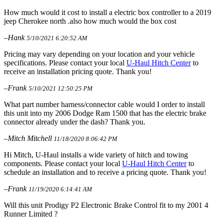
How much would it cost to install a electric box controller to a 2019
jeep Cherokee north .also how much would the box cost
–Hank
5/10/2021 6:20:52 AM
Pricing may vary depending on your location and your vehicle
specifications. Please contact your local
U-Haul Hitch Center
to
receive an installation pricing quote. Thank you!
–Frank
5/10/2021 12:50:25 PM
What part number harness/connector cable would I order to install
this unit into my 2006 Dodge Ram 1500 that has the electric brake
connector already under the dash? Thank you.
–Mitch Mitchell
11/18/2020 8:06:42 PM
Hi Mitch, U-Haul installs a wide variety of hitch and towing
components. Please contact your local
U-Haul Hitch Center
to
schedule an installation and to receive a pricing quote. Thank you!
–Frank
11/19/2020 6:14:41 AM
Will this unit Prodigy P2 Electronic Brake Control fit to my 2001 4
Runner Limited ?