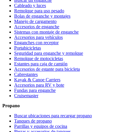
Buscar un enganche
Cableado y luces
Remolque para uso pesado
Bolas de enganche y montajes
Manejo de cargamento
Accesorios de enganche
Sistemas con montaje de enganche
Accesorios para vehículos
Enganches con receptor
Portabicicletas
Seguridad para enganche y remolque
Remolque de motocicletas
Estantes para caja de camión
Accesorios de estante para bicicleta
Cabrestantes
Kayak & Canoe Carriers
Accesorios para RV y bote
Fundas para enganche
Cruisemaster
Propano
Buscar ubicaciones para recargar propano
Tanques de propano
Parrillas y equipos de cocina
Piezas y accesorios de tanques