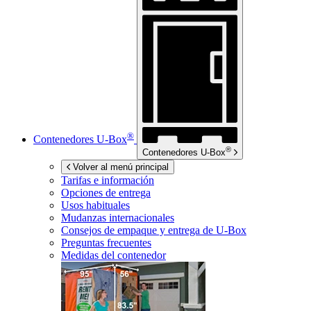
®
Contenedores
U-Box
®
Contenedores
U-Box
Volver al menú principal
Tarifas e información
Opciones de entrega
Usos habituales
Mudanzas internacionales
Consejos de empaque y entrega de
U-Box
Preguntas frecuentes
Medidas del contenedor